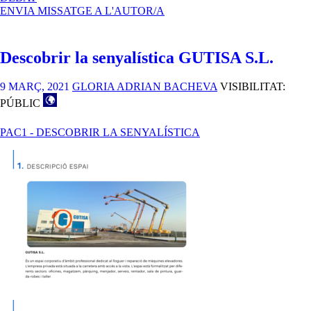
PAC1
ENVIA MISSATGE A L'AUTOR/A
–
DESCOBRIR
LA
Descobrir la senyalística GUTISA S.L.
SENYALÍSTICA
9 MARÇ, 2021
GLORIA ADRIAN BACHEVA
VISIBILITAT:
PÚBLIC
PAC1 - DESCOBRIR LA SENYALÍSTICA