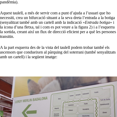
pandèmia).
Aquest taulell, a més de servir com a punt d’ajuda a l’usuari que ho
necessiti, crea un bifurcació situant a la seva dreta l’entrada a la botiga
(senyalitzat també amb un cartell amb la indicació «
Entrada botiga
» i
la icona d’una fletxa, tal i com es pot veure a la figura 2) i a l’esquerra
la sortida, creant així un flux de direcció eficient per a què les persones
transitin.
A la part esquerra des de la vista del taulell podem trobar també els
ascensors que condueixen al pàrquing del soterrani (també senyalitzats
amb un cartell) i la següent imatge: