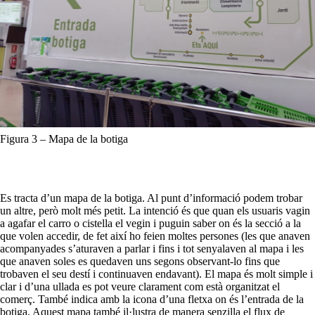
Figura 3 – Mapa de la botiga
Es tracta d’un mapa de la botiga. Al punt d’informació podem trobar
un altre, però molt més petit. La intenció és que quan els usuaris vagin
a agafar el carro o cistella el vegin i puguin saber on és la secció a la
que volen accedir, de fet així ho feien moltes persones (les que anaven
acompanyades s’aturaven a parlar i fins i tot senyalaven al mapa i les
que anaven soles es quedaven uns segons observant-lo fins que
trobaven el seu destí i continuaven endavant). El mapa és molt simple i
clar i d’una ullada es pot veure clarament com està organitzat el
comerç. També indica amb la icona d’una fletxa on és l’entrada de la
botiga. Aquest mapa també il·lustra de manera senzilla el flux de