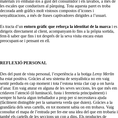
materials i/o embalar-los a gust del consumidor i els lavabos, a més de
les escales que condueixen al pàrquing. Tota aquesta paret es troba
decorada amb gràfics molt vistosos compostos d’icones i
senyalitzacions, a més de frases captivadores dirigides a l’usuari.
Es tracta d’un
entorn gràfic que reforça la identitat de la marca
i es
dirigeix directament al client, acompanyant-lo fins a la pròpia sortida,
fent-li saber que fins i tot després de la seva visita encara estan
preocupant-se i pensant en ell.
REFLEXIÓ PERSONAL
Des del punt de vista personal, l’experiència a la botiga
Leroy Merlin
ha estat positiva. Gràcies al seu sistema de senyalística no em vaig
sentir perduda en cap moment i tota l’estona tenia clar cap a on havia
d’anar. Em vaig aturar en alguna de les seves seccions, les que més em
cridaven l’atenció (il·luminació, fusta i ferreteria principalment) i
sempre hi havia algun treballador a prop per si necessitava ajuda
(fàcilment distingible per la samarreta verda que duien). Gràcies a la
grandària dels seus cartells, en tot moment sabia on em trobava. Vaig
consultar el mapa de l’entrada per fer-me una idea del que em trobaria i
també els cartells de les seccions un cop a dins. Els productes de