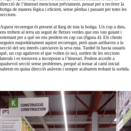
direcció de l’itinerari mencionat prèviament, pensat per a recórrer la
botiga de manera lògica i eficient, sense pèrdua i passant per totes les
seccions.
Aquest recorregut és present al llarg de tota la botiga. Un cop a dins,
ens trobem al terra un seguit de fletxes verdes que ens van guiant i
orientant per a què no ens perdem en cap cas (figura 4). Els clients
seguien majoritàriament aquest recorregut, però quan arribaven a la
secció del seu interès canviaven la seva ruta. També hi havia usuaris
què, un cop agafaven el que volien (o no), sortien de les seccions
laterals i es tornaven a incorporar a l’itinerari. Podem accedir a
qualsevol secció sense problemes, perquè al tornar al camí inicial
sabrem en quina direcció anàvem i sempre acabarem trobant la sortida.