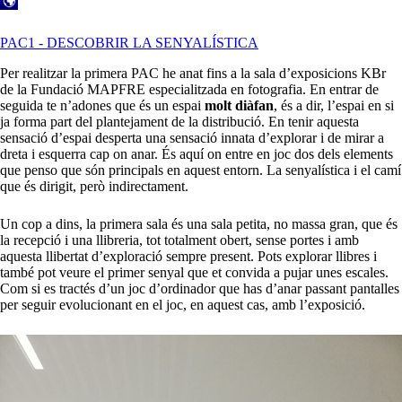
PAC1 - DESCOBRIR LA SENYALÍSTICA
Per realitzar la primera PAC he anat fins a la sala d’exposicions KBr
de la Fundació MAPFRE especialitzada en fotografia. En entrar de
seguida te n’adones que és un espai
molt diàfan
, és a dir, l’espai en si
ja forma part del plantejament de la distribució. En tenir aquesta
sensació d’espai desperta una sensació innata d’explorar i de mirar a
dreta i esquerra cap on anar. És aquí on entre en joc dos dels elements
que penso que són principals en aquest entorn. La senyalística i el camí
que és dirigit, però indirectament.
Un cop a dins, la primera sala és una sala petita, no massa gran, que és
la recepció i una llibreria, tot totalment obert, sense portes i amb
aquesta llibertat d’exploració sempre present. Pots explorar llibres i
també pot veure el primer senyal que et convida a pujar unes escales.
Com si es tractés d’un joc d’ordinador que has d’anar passant pantalles
per seguir evolucionant en el joc, en aquest cas, amb l’exposició.