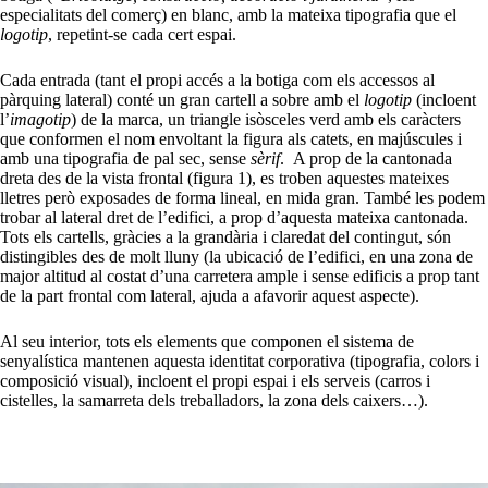
especialitats del comerç) en blanc, amb la mateixa tipografia que el
logotip
, repetint-se cada cert espai.
Cada entrada (tant el propi accés a la botiga com els accessos al
pàrquing lateral) conté un gran cartell a sobre amb el
logotip
(incloent
l’
imagotip
) de la marca, un triangle isòsceles verd amb els caràcters
que conformen el nom envoltant la figura als catets, en majúscules i
amb una tipografia de pal sec, sense
sèrif
. A prop de la cantonada
dreta des de la vista frontal (figura 1), es troben aquestes mateixes
lletres però exposades de forma lineal, en mida gran. També les podem
trobar al lateral dret de l’edifici, a prop d’aquesta mateixa cantonada.
Tots els cartells, gràcies a la grandària i claredat del contingut, són
distingibles des de molt lluny (la ubicació de l’edifici, en una zona de
major altitud al costat d’una carretera ample i sense edificis a prop tant
de la part frontal com lateral, ajuda a afavorir aquest aspecte).
Al seu interior, tots els elements que componen el sistema de
senyalística mantenen aquesta identitat corporativa (tipografia, colors i
composició visual), incloent el propi espai i els serveis (carros i
cistelles, la samarreta dels treballadors, la zona dels caixers…).