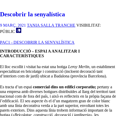
LA
SENYALÍSTICA
GUTISA
Descobrir la senyalística
S.L.
9 MARÇ, 2021
TANIA SALLA TRANCHE
VISIBILITAT:
PÚBLIC
PAC1 - DESCOBRIR LA SENYALÍSTICA
INTRODUCCIÓ – ESPAI A ANALITZAR I
CARACTERÍSTIQUES
El lloc escollit i visitat ha estat una botiga
Leroy Merlin
, un establiment
especialitzat en bricolatge i construcció (incloent decoració tant
d’interiors com de jardí) ubicat a Badalona (província Barcelona).
Es tracta d’un espai
comercial dins un edifici corporatiu;
pertany a
una empresa amb diverses botigues distribuïdes al llarg del territori tant
nacional com de fora del país, i això es reflecteix en la pròpia façana de
l’edificació. El seu aspecte és el d’un magatzem gran de color blanc
amb una línia decorativa verda a la part superior, envoltant totes les
parets exteriors. Dins aquesta línia trobem informació important de la
botiga («
Bricolatge, construcció, decoració i jardineria
», les