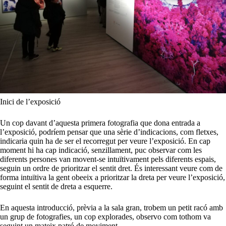
Inici de l’exposició
Un cop davant d’aquesta primera fotografia que dona entrada a
l’exposició, podríem pensar que una sèrie d’indicacions, com fletxes,
indicaria quin ha de ser el recorregut per veure l’exposició. En cap
moment hi ha cap indicació, senzillament, puc observar com les
diferents persones van movent-se intuïtivament pels diferents espais,
seguin un ordre de prioritzar el sentit dret. És interessant veure com de
forma intuïtiva la gent obeeix a prioritzar la dreta per veure l’exposició,
seguint el sentit de dreta a esquerre.
En aquesta introducció, prèvia a la sala gran, trobem un petit racó amb
un grup de fotografies, un cop explorades, observo com tothom va
seguint un mateix patró de moviment.