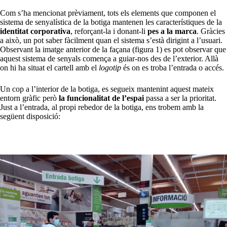
Com s’ha mencionat prèviament, tots els elements que componen el
sistema de senyalística de la botiga mantenen les característiques de la
identitat corporativa
, reforçant-la i donant-li
pes a la marca
. Gràcies
a això, un pot saber fàcilment quan el sistema s’està dirigint a l’usuari.
Observant la imatge anterior de la façana (figura 1) es pot observar que
aquest sistema de senyals comença a guiar-nos des de l’exterior. Allà
on hi ha situat el cartell amb el
logotip
és on es troba l’entrada o accés.
Un cop a l’interior de la botiga, es segueix mantenint aquest mateix
entorn gràfic però
la funcionalitat de l’espai
passa a ser la prioritat.
Just a l’entrada, al propi rebedor de la botiga, ens trobem amb la
següent disposició: