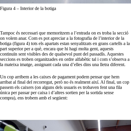
Figura 4 – Interior de la botiga
Tampoc és necessari que memoritzem a l’entrada on es troba la secció
on volem anar. Com es pot apreciar a la fotografia de l’interior de la
botiga (figura 4) tots els apartats estan senyalitzats en grans cartells a la
part superior per a què, encara que hi hagi molta gent, aquests
continuïn sent visibles des de qualsevol punt del passadís. Aquestes
seccions es troben organitzades en ordre alfabètic tal i com s’observa a
la mateixa imatge, assignant cada una d’elles dins una lletra diferent.
Un cop arribem a les caixes de pagament podem pensar que hem
arribat al final del recorregut, però no és realment així. Al final, un cop
passem els caixers (on alguns dels usuaris es trobaven fent una fila
única per passar per caixa i d’altres sortien per la sortida sense
compra), ens trobem amb el següent: