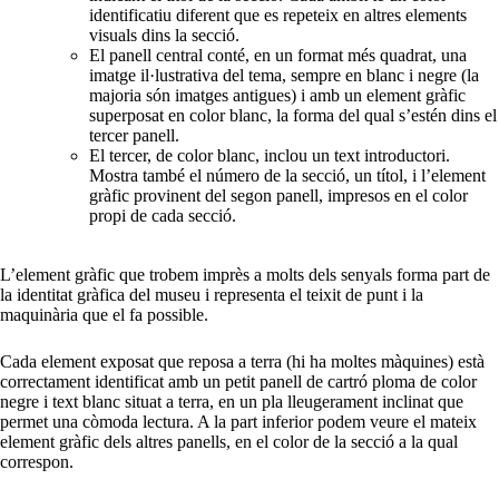
identificatiu diferent que es repeteix en altres elements
visuals dins la secció.
El panell central conté, en un format més quadrat, una
imatge il·lustrativa del tema, sempre en blanc i negre (la
majoria són imatges antigues) i amb un element gràfic
superposat en color blanc, la forma del qual s’estén dins el
tercer panell.
El tercer, de color blanc, inclou un text introductori.
Mostra també el número de la secció, un títol, i l’element
gràfic provinent del segon panell, impresos en el color
propi de cada secció.
L’element gràfic que trobem imprès a molts dels senyals forma part de
la identitat gràfica del museu i representa el teixit de punt i la
maquinària que el fa possible.
Cada element exposat que reposa a terra (hi ha moltes màquines) està
correctament identificat amb un petit panell de cartró ploma de color
negre i text blanc situat a terra, en un pla lleugerament inclinat que
permet una còmoda lectura. A la part inferior podem veure el mateix
element gràfic dels altres panells, en el color de la secció a la qual
correspon.