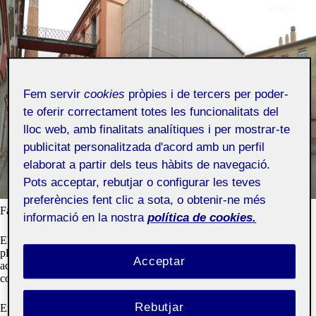
Fem servir
cookies
pròpies i de tercers per poder-
te oferir correctament totes les funcionalitats del
lloc web, amb finalitats analítiques i per mostrar-te
publicitat personalitzada d'acord amb un perfil
elaborat a partir dels teus hàbits de navegació.
Pots acceptar, rebutjar o configurar les teves
preferències fent clic a sota, o obtenir-ne més
Façana principal
informació en la nostra
política de cookies.
El museu ocupa només una de les dues naus i està compos per tres
plantes. La planta baixa és on es realitzen les exposicions temporals,
Acceptar
actes i tallers, la primera acull el museu pròpiament dit i la segona
completa l’oferta temàtica amb una zona de preservació i investigació.
Rebutjar
En tractar-se d’un espai patrimonial el seu objectiu principal difondre