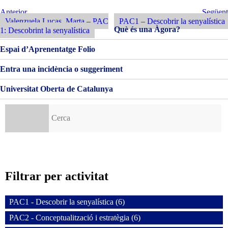
1:
DESCOBRINT
Navegació
Entrada
Següent
Anterior
Següent
LA
Anterior
Entrada
Valenzuela Lucas, Marta – PAC
PAC1 – Descobrir la senyalística
d'entrades
SENYALÍSTICA
Què és una Àgora?
1: Descobrint la senyalística
Espai d’Aprenentatge Folio
Entra una incidència o suggeriment
Universitat Oberta de Catalunya
Cerca:
Filtrar per activitat
PAC1 - Descobrir la senyalística (6)
PAC2 - Conceptualització i estratègia (6)