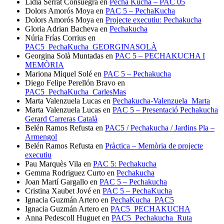
Lídia Serrat Consuegra
en
Pecha Kucha – PAC 05
Dolors Amorós Moya
en
PAC 5 – PechaKucha
Dolors Amorós Moya
en
Projecte executiu: Pechakucha
Gloria Adrian Bacheva
en
Pechakucha
Núria Frías Corrius
en
PAC5_PechaKucha_GEORGINASOLÀ
Georgina Solà Muntadas
en
PAC 5 – PECHAKUCHA I
MEMÒRIA
Mariona Miquel Solé
en
PAC 5 – Pechakucha
Diego Felipe Perellón Bravo
en
PAC5_PechaKucha_CarlesMas
Marta Valenzuela Lucas
en
Pechakucha-Valenzuela_Marta
Marta Valenzuela Lucas
en
PAC 5 – Presentació Pechakucha
Gerard Carreras Català
Belén Ramos Refusta
en
PAC5 / Pechakucha / Jardins Pla –
Armengol
Belén Ramos Refusta
en
Pràctica – Memòria de projecte
executiu
Pau Marquès Vila
en
PAC 5: Pechakucha
Gemma Rodriguez Curto
en
Pechakucha
Joan Martí Gargallo
en
PAC 5 – Pechakucha
Cristina Xaubet Jové
en
PAC 5 – PechaKucha
Ignacia Guzmán Artero
en
PechaKucha_PAC5
Ignacia Guzmán Artero
en
PAC5_PECHAKUCHA
Anna Pedescoll Huguet
en
PAC5_Pechakucha_Ruta