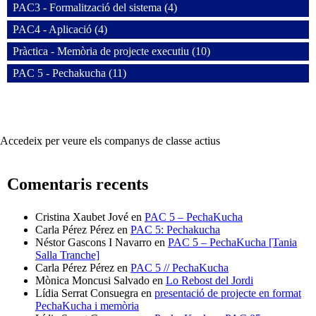
PAC3 - Formalització del sistema (4)
PAC4 - Aplicació (4)
Pràctica - Memòria de projecte executiu (10)
PAC 5 - Pechakucha (11)
Accedeix per veure els companys de classe actius
Comentaris recents
Cristina Xaubet Jové
en
PAC 5 – PechaKucha
Carla Pérez Pérez
en
PAC 5: Pechakucha
Néstor Gascons I Navarro
en
PAC 5 – PechaKucha [Tania
Salla Tranche]
Carla Pérez Pérez
en
PAC 5 // PechaKucha
Mònica Moncusi Salvado
en
Lo Rebost del Jordi
Lídia Serrat Consuegra
en
presentació de projecte en format
PechaKucha i memòria