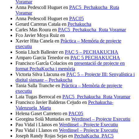
Voramar
Anna Pedescoll Huguet
en
PAC5_Pechakucha_Ruta
Voramar
Anna Pedescoll Huguet
en
PAC05
Gerard Carreras Catala
en
Pechakucha
Carles Mas Roura
en
PAC5_Pechakucha_Ruta Voramar
Fco Javier Moya Ruiz
en
Xavier Hita Canela
en
Pràctica – Memòria de projecte
executiu
Sonia Lluch Ballester
en
PAC 5 – PECHAKUCHA
Amparo Garcia Tenedor
en
PAC 5 PECHAKUCHA
Francisco García Colacios
en
presentació de projecte en
format PechaKucha i memòria
Victoria Silva Llacuna
en
PAC 5 – Projecte III: Senyalística i
digital signage – Pechakucha
Tania Salla Tranche
en
Pràctica – Memòria de projecte
executiu
Laia Tugas Berrocal
en
PAC5_Pechakucha_Ruta Voramar
Francisco Javier Balderas Cejudo
en
Pechakucha-
Valenzuela_Marta
Helena Gaset Carretero
en
PAC05
Georgina Solà Muntadas
en
Werdinsel – Projecte Executiu
Pau Vidal i Llanos
en
Werdinsel – Projecte Executiu
Pau Vidal i Llanos
en
Werdinsel – Projecte Executiu
Joseph Randy Rojas Sejas
en
PechaKucha_PAC5