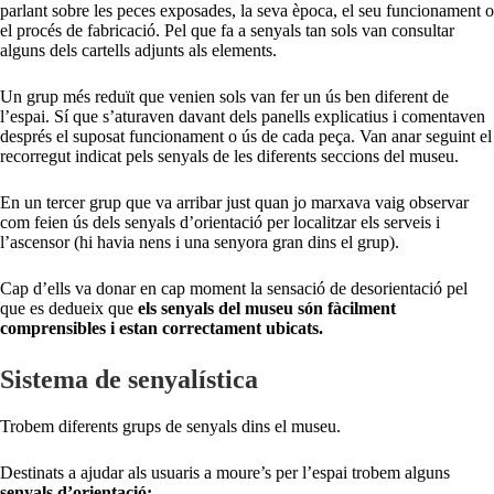
parlant sobre les peces exposades, la seva època, el seu funcionament o
el procés de fabricació. Pel que fa a senyals tan sols van consultar
alguns dels cartells adjunts als elements.
Un grup més reduït que venien sols van fer un ús ben diferent de
l’espai. Sí que s’aturaven davant dels panells explicatius i comentaven
després el suposat funcionament o ús de cada peça. Van anar seguint el
recorregut indicat pels senyals de les diferents seccions del museu.
En un tercer grup que va arribar just quan jo marxava vaig observar
com feien ús dels senyals d’orientació per localitzar els serveis i
l’ascensor (hi havia nens i una senyora gran dins el grup).
Cap d’ells va donar en cap moment la sensació de desorientació pel
que es dedueix que
els senyals del museu són fàcilment
comprensibles i estan correctament ubicats.
Sistema de senyalística
Trobem diferents grups de senyals dins el museu.
Destinats a ajudar als usuaris a moure’s per l’espai trobem alguns
senyals d’orientació: