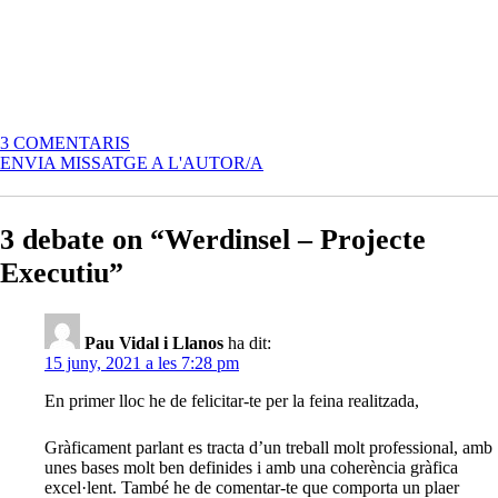
A
3 COMENTARIS
WERDINSEL
ENVIA MISSATGE A L'AUTOR/A
–
PROJECTE
EXECUTIU
3 debate on “Werdinsel – Projecte
Executiu”
Pau Vidal i Llanos
ha dit:
15 juny, 2021 a les 7:28 pm
En primer lloc he de felicitar-te per la feina realitzada,
Gràficament parlant es tracta d’un treball molt professional, amb
unes bases molt ben definides i amb una coherència gràfica
excel·lent. També he de comentar-te que comporta un plaer