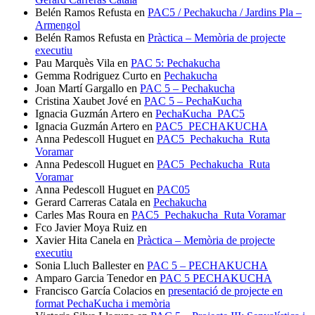
Belén Ramos Refusta
en
PAC5 / Pechakucha / Jardins Pla –
Armengol
Belén Ramos Refusta
en
Pràctica – Memòria de projecte
executiu
Pau Marquès Vila
en
PAC 5: Pechakucha
Gemma Rodriguez Curto
en
Pechakucha
Joan Martí Gargallo
en
PAC 5 – Pechakucha
Cristina Xaubet Jové
en
PAC 5 – PechaKucha
Ignacia Guzmán Artero
en
PechaKucha_PAC5
Ignacia Guzmán Artero
en
PAC5_PECHAKUCHA
Anna Pedescoll Huguet
en
PAC5_Pechakucha_Ruta
Voramar
Anna Pedescoll Huguet
en
PAC5_Pechakucha_Ruta
Voramar
Anna Pedescoll Huguet
en
PAC05
Gerard Carreras Catala
en
Pechakucha
Carles Mas Roura
en
PAC5_Pechakucha_Ruta Voramar
Fco Javier Moya Ruiz
en
Xavier Hita Canela
en
Pràctica – Memòria de projecte
executiu
Sonia Lluch Ballester
en
PAC 5 – PECHAKUCHA
Amparo Garcia Tenedor
en
PAC 5 PECHAKUCHA
Francisco García Colacios
en
presentació de projecte en
format PechaKucha i memòria