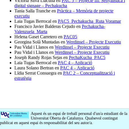
Victoria Silva Llacuna
en
PAC 5 – Projecte III: Senyalística i
digital signage – Pechakucha
Tania Salla Tranche
en
Pràctica – Memòria de projecte
executiu
Laia Tugas Berrocal
en
PAC5_Pechakucha_Ruta Voramar
Francisco Javier Balderas Cejudo
en
Pechakucha-
Valenzuela_Marta
Helena Gaset Carretero
en
PAC05
Georgina Solà Muntadas
en
Werdinsel – Projecte Executiu
Pau Vidal i Llanos
en
Werdinsel – Projecte Executiu
Pau Vidal i Llanos
en
Werdinsel – Projecte Executiu
Joseph Randy Rojas Sejas
en
PechaKucha_PAC5
Laia Tugas Berrocal
en
PAC 4 – Aplicació
Laura Solano Bertran
en
PAC 4 – Aplicació
Lídia Serrat Consuegra
en
PAC 2 – Conceptualització i
estratègia
Aquest és un espai de treball personal d'un/a estudiant de la
Universitat Oberta de Catalunya. Qualsevol contingut
publicat en aquest espai és responsabilitat del seu autor/a.