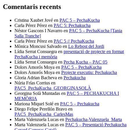
Comentaris recents
Cristina Xaubet Jové
en
PAC 5 – PechaKucha
Carla Pérez Pérez
en
PAC 5: Pechakucha
Néstor Gascons I Navarro
en
PAC 5 – PechaKucha [Tania
Salla Tranche]
Carla Pérez Pérez
en
PAC 5 // PechaKucha
Mònica Moncusi Salvado
en
Lo Rebost del Jordi
Lídia Serrat Consuegra
en
presentació de projecte en format
PechaKucha i memòria
Lídia Serrat Consuegra
en
Pecha Kucha – PAC 05
Dolors Amorós Moya
en
PAC 5 – PechaKucha
Dolors Amorós Moya
en
Projecte executiu: Pechakucha
Gloria Adrian Bacheva
en
Pechakucha
Núria Frías Corrius
en
PAC5_PechaKucha_GEORGINASOLÀ
Georgina Solà Muntadas
en
PAC 5 – PECHAKUCHA I
MEMÒRIA
Mariona Miquel Solé
en
PAC 5 – Pechakucha
Diego Felipe Perellón Bravo
en
PAC5_PechaKucha_CarlesMas
Marta Valenzuela Lucas
en
Pechakucha-Valenzuela_Marta
Marta Valenzuela Lucas
en
PAC 5 – Presentació Pechakucha
Gerard Carreras Català