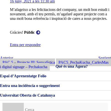
16 juny, 2021 a les 11:30 am
M’afageixo a les felicitacions del company, un molt bon estudi i
novament, amb el teu permís, m’agafaré aquest projecte com a
una molt bona referència i inspiració de cares a nous projectes.
Visibilitat:
Gràcies!
Públic
Entra per respondre
Navegació
Entrada
Següent
Anterior
Següent
Anterior
Entrada
PAC 5 – Projecte III: Senyalística
PAC5_PechaKucha_CarlesMas
d'entrades
Què és una Àgora?
i digital signage – Pechakucha
Espai d’Aprenentatge Folio
Entra una incidència o suggeriment
Universitat Oberta de Catalunya
Cerca: