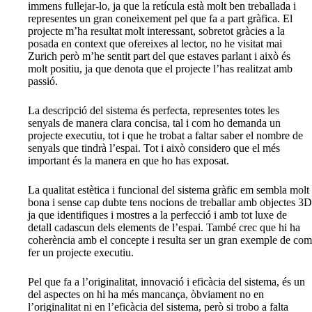
immens fullejar-lo, ja que la retícula està molt ben treballada i
representes un gran coneixement pel que fa a part gràfica. El
projecte m’ha resultat molt interessant, sobretot gràcies a la
posada en context que ofereixes al lector, no he visitat mai
Zurich però m’he sentit part del que estaves parlant i això és
molt positiu, ja que denota que el projecte l’has realitzat amb
passió.
La descripció del sistema és perfecta, representes totes les
senyals de manera clara concisa, tal i com ho demanda un
projecte executiu, tot i que he trobat a faltar saber el nombre de
senyals que tindrà l’espai. Tot i això considero que el més
important és la manera en que ho has exposat.
La qualitat estètica i funcional del sistema gràfic em sembla molt
bona i sense cap dubte tens nocions de treballar amb objectes 3D
ja que identifiques i mostres a la perfecció i amb tot luxe de
detall cadascun dels elements de l’espai. També crec que hi ha
coherència amb el concepte i resulta ser un gran exemple de com
fer un projecte executiu.
Pel que fa a l’originalitat, innovació i eficàcia del sistema, és un
del aspectes on hi ha més mancança, òbviament no en
l’originalitat ni en l’eficàcia del sistema, però si trobo a falta