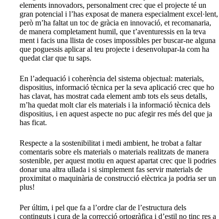
elements innovadors, personalment crec que el projecte té un
gran potencial i l’has exposat de manera especialment excel·lent,
però m’ha faltat un toc de gràcia en innovació, et recomanaria,
de manera completament humil, que t’aventuressis en la teva
ment i facis una llista de coses impossibles per buscar-ne alguna
que poguessis aplicar al teu projecte i desenvolupar-la com ha
quedat clar que tu saps.
En l’adequació i coherència del sistema objectual: materials,
dispositius, informació tècnica per la seva aplicació crec que ho
has clavat, has mostrat cada element amb tots els seus detalls,
m’ha quedat molt clar els materials i la informació tècnica dels
dispositius, i en aquest aspecte no puc afegir res més del que ja
has ficat.
Respecte a la sostenibilitat i medi ambient, he trobat a faltar
comentaris sobre els materials o materials realitzats de manera
sostenible, per aquest motiu en aquest apartat crec que li podries
donar una altra ullada i si simplement fas servir materials de
proximitat o maquinària de construcció elèctrica ja podria ser un
plus!
Per últim, i pel que fa a l’ordre clar de l’estructura dels
continguts i cura de la correcció ortogràfica i d’estil no tinc res a