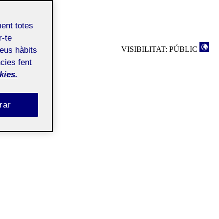
HE]
ment totes
r-te
VISIBILITAT: PÚBLIC
teus hàbits
cies fent
kies.
rar