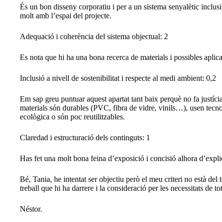
És un bon disseny corporatiu i per a un sistema senyalètic inclusi
molt amb l’espai del projecte.
Adequació i coherència del sistema objectual: 2
Es nota que hi ha una bona recerca de materials i possibles apli
Inclusió a nivell de sostenibilitat i respecte al medi ambient: 0,2
Em sap greu puntuar aquest apartat tant baix perquè no fa justícia
materials són durables (PVC, fibra de vidre, vinils…), usen tecnol
ecològica o són poc reutilitzables.
Claredad i estructuració dels continguts: 1
Has fet una molt bona feina d’exposició i concisió alhora d’explic
Bé, Tania, he intentat ser objectiu però el meu criteri no està del
treball que hi ha darrere i la consideració per les necessitats de t
Néstor.