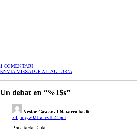
A
1 COMENTARI
PAC
ENVIA MISSATGE A L'AUTOR/A
5
–
PECHAKUCHA
Un debat en “%1$s”
[TANIA
SALLA
TRANCHE]
Néstor Gascons I Navarro
ha dit:
24 juny, 2021 a les 8:27 pm
Bona tarda Tania!