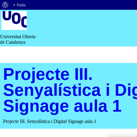
Quant
+ Folio
Saltar
al
al
contingut
WordPress
Universitat Oberta
de Catalunya
Projecte III.
Senyalística i Dig
Signage aula 1
Projecte III. Senyalística i Digital Signage aula 1