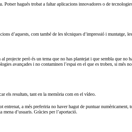
u. Potser hagués trobat a faltar aplicacions innovadores o de tecnologies
cacions d’aquests, com també de les tècniques d’impressió i muntatge, le
 al projecte però és un tema que no has plantejat i que sembla que no ha
ogies avançades i no contaminen l’espai en el que es troben, si més no, u
ar els resultats, tant en la memòria com en el vídeo.
 tot entrenat, a més preferiria no haver hagut de puntuar numèricament, to
ota mena d’usuaris. Gràcies per l’aportació.