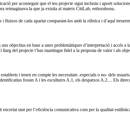
cació per aconseguir que el teu projecte sigui inclusiu i aporti solucio
hora reimaginava la que ja existia al mateix CitiLab, enhorabona.
ts i fluixos de cada apartat comparant-los amb la rúbrica i d’aquí treur
 uns objectius en base a unes problemàtiques d’interpretació i accés a l
llarg del projecte t’has mantingut fidel a la proposta de valor i als obje
establerts i tenen en compte les necessitats -especials o no- dels usuaris
dentificatius fossin A i les escultures A.1, els despatxos A.2… Els direc
encertat tant per l’eficiència comunicativa com per la qualitat estilísti