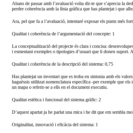
Abans de passar amb l’avaluació volia dir-te que s’aprecia la dedi
perdre coherència amb la línia gràfica que has plantejat i que al
Ara, pel que fa a l’avaluació, intentaré exposar els punts més for
Qualitat i coherència de l’argumentació del concepte: 1
La conceptualització del projecte és clara i concisa: desenvolupes
i esmentant exemples o tipologies d’usuari que li donen suport. Al 
Qualitat i coherència de la descripció del sistema: 0,75
Has plantejat un inventari que es troba en sintonia amb els valors 
haguèssis utilitzat nomenclatura específica -per exemple que els i
un mapa o referir-se a ells en el document executiu.
Qualitat estètica i funcional del sistema gràfic: 2
D’aquest apartat ja he parlat una mica i he dit que em sembla molt 
Originalitat, innovació i eficàcia del sistema: 1