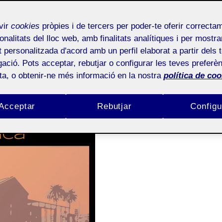
 [TANIA SALLA TRANC
vir
cookies
pròpies i de tercers per poder-te oferir correcta
onalitats del lloc web, amb finalitats analítiques i per mostra
at personalitzada d'acord amb un perfil elaborat a partir dels 
ació. Pots acceptar, rebutjar o configurar les teves preferèn
ota, o obtenir-ne més informació en la nostra
política de coo
Acceptar
Rebutjar
Configu