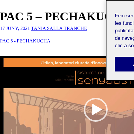
PAC 5 – PECHAKUCHA
Fem ser
les funci
17 JUNY, 2021
TANIA SALLA TRANCHE
publicit
de naveg
PAC 5 - PECHAKUCHA
clic a s
Reproductor
de
vídeo