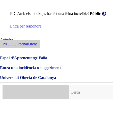
Visibilitat:
PD: Amb els mockups has fet una feina increïble!
Públic
Entra per respondre
Navegació
Entrada
Anterior
Anterior
PAC 5 // PechaKucha
d'entrades
Espai d’Aprenentatge Folio
Entra una incidència o suggeriment
Universitat Oberta de Catalunya
Cerca: