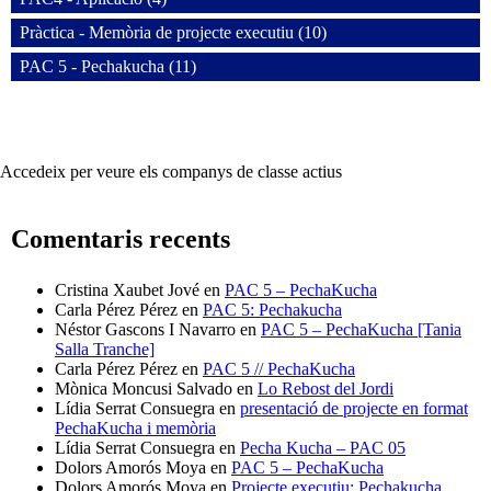
Pràctica - Memòria de projecte executiu (10)
PAC 5 - Pechakucha (11)
Accedeix per veure els companys de classe actius
Comentaris recents
Cristina Xaubet Jové
en
PAC 5 – PechaKucha
Carla Pérez Pérez
en
PAC 5: Pechakucha
Néstor Gascons I Navarro
en
PAC 5 – PechaKucha [Tania
Salla Tranche]
Carla Pérez Pérez
en
PAC 5 // PechaKucha
Mònica Moncusi Salvado
en
Lo Rebost del Jordi
Lídia Serrat Consuegra
en
presentació de projecte en format
PechaKucha i memòria
Lídia Serrat Consuegra
en
Pecha Kucha – PAC 05
Dolors Amorós Moya
en
PAC 5 – PechaKucha
Dolors Amorós Moya
en
Projecte executiu: Pechakucha