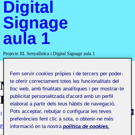
Digital
Signage
aula 1
Projecte III. Senyalística i Digital Signage aula 1
Fem servir
cookies
pròpies i de tercers per poder-
te oferir correctament totes les funcionalitats del
MEMÒRIA DE
lloc web, amb finalitats analítiques i per mostrar-te
PROJECTE EXECUTIU
publicitat personalitzada d'acord amb un perfil
elaborat a partir dels teus hàbits de navegació.
Pots acceptar, rebutjar o configurar les teves
1 JUNY, 2021
CARLES MAS ROURA
VISIBILITAT: PÚBLIC
preferències fent clic a sota, o obtenir-ne més
informació en la nostra
política de cookies.
PRÀCTICA - MEMÒRIA DE PROJECTE EXECUTIU