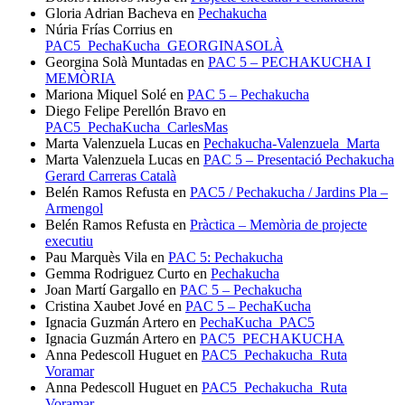
Gloria Adrian Bacheva
en
Pechakucha
Núria Frías Corrius
en
PAC5_PechaKucha_GEORGINASOLÀ
Georgina Solà Muntadas
en
PAC 5 – PECHAKUCHA I
MEMÒRIA
Mariona Miquel Solé
en
PAC 5 – Pechakucha
Diego Felipe Perellón Bravo
en
PAC5_PechaKucha_CarlesMas
Marta Valenzuela Lucas
en
Pechakucha-Valenzuela_Marta
Marta Valenzuela Lucas
en
PAC 5 – Presentació Pechakucha
Gerard Carreras Català
Belén Ramos Refusta
en
PAC5 / Pechakucha / Jardins Pla –
Armengol
Belén Ramos Refusta
en
Pràctica – Memòria de projecte
executiu
Pau Marquès Vila
en
PAC 5: Pechakucha
Gemma Rodriguez Curto
en
Pechakucha
Joan Martí Gargallo
en
PAC 5 – Pechakucha
Cristina Xaubet Jové
en
PAC 5 – PechaKucha
Ignacia Guzmán Artero
en
PechaKucha_PAC5
Ignacia Guzmán Artero
en
PAC5_PECHAKUCHA
Anna Pedescoll Huguet
en
PAC5_Pechakucha_Ruta
Voramar
Anna Pedescoll Huguet
en
PAC5_Pechakucha_Ruta
Voramar