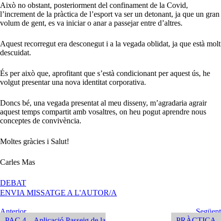
Això no obstant, posteriorment del confinament de la Covid,
l’increment de la pràctica de l’esport va ser un detonant, ja que un gran
volum de gent, es va iniciar o anar a passejar entre d’altres.
Aquest recorregut era desconegut i a la vegada oblidat, ja que està molt
descuidat.
És per això que, aprofitant que s’està condicionant per aquest ús, he
volgut presentar una nova identitat corporativa.
Doncs bé, una vegada presentat al meu disseny, m’agradaria agrair
aquest temps compartit amb vosaltres, on heu pogut aprendre nous
conceptes de convivència.
Moltes gràcies i Salut!
Carles Mas
A
DEBAT
MEMÒRIA
ENVIA MISSATGE A L'AUTOR/A
DE
PROJECTE
Navegació
Entrada
Següent
Anterior
Següent
EXECUTIU
Anterior
Entrada
PAC 4 – Aplicació Passeig de la
PRÀCTICA