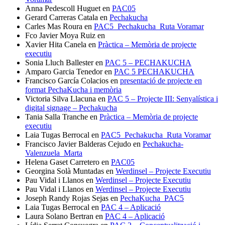
Anna Pedescoll Huguet
en
PAC05
Gerard Carreras Catala
en
Pechakucha
Carles Mas Roura
en
PAC5_Pechakucha_Ruta Voramar
Fco Javier Moya Ruiz
en
Xavier Hita Canela
en
Pràctica – Memòria de projecte
executiu
Sonia Lluch Ballester
en
PAC 5 – PECHAKUCHA
Amparo Garcia Tenedor
en
PAC 5 PECHAKUCHA
Francisco García Colacios
en
presentació de projecte en
format PechaKucha i memòria
Victoria Silva Llacuna
en
PAC 5 – Projecte III: Senyalística i
digital signage – Pechakucha
Tania Salla Tranche
en
Pràctica – Memòria de projecte
executiu
Laia Tugas Berrocal
en
PAC5_Pechakucha_Ruta Voramar
Francisco Javier Balderas Cejudo
en
Pechakucha-
Valenzuela_Marta
Helena Gaset Carretero
en
PAC05
Georgina Solà Muntadas
en
Werdinsel – Projecte Executiu
Pau Vidal i Llanos
en
Werdinsel – Projecte Executiu
Pau Vidal i Llanos
en
Werdinsel – Projecte Executiu
Joseph Randy Rojas Sejas
en
PechaKucha_PAC5
Laia Tugas Berrocal
en
PAC 4 – Aplicació
Laura Solano Bertran
en
PAC 4 – Aplicació