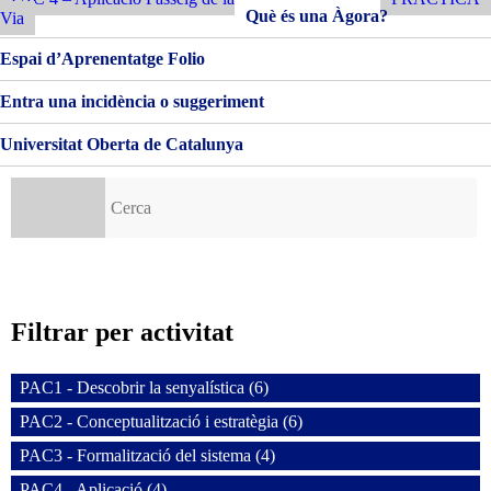
d'entrades
Què és una Àgora?
Via
Espai d’Aprenentatge Folio
Entra una incidència o suggeriment
Universitat Oberta de Catalunya
Cerca:
Filtrar per activitat
PAC1 - Descobrir la senyalística (6)
PAC2 - Conceptualització i estratègia (6)
PAC3 - Formalització del sistema (4)
PAC4 - Aplicació (4)