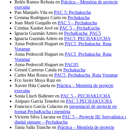
Belén Ramos Refusta
en
Pràctica – Memòria de projecte
executiu
Pau Marquès Vila
en
PAC 5: Pechakucha
Gemma Rodriguez Curto
en
Pechakucha
Joan Martí Gargallo
en
PAC 5 – Pechakucha
Cristina Xaubet Jové
en
PAC 5 – PechaKucha
Ignacia Guzmán Artero
en
PechaKucha_PAC5
Ignacia Guzmán Artero
en
PAC5_PECHAKUCHA
Anna Pedescoll Huguet
en
PAC5_Pechakucha_Ruta
Voramar
Anna Pedescoll Huguet
en
PAC5_Pechakucha_Ruta
Voramar
Anna Pedescoll Huguet
en
PAC05
Gerard Carreras Catala
en
Pechakucha
Carles Mas Roura
en
PAC5_Pechakucha_Ruta Voramar
Fco Javier Moya Ruiz
en
Xavier Hita Canela
en
Pràctica – Memòria de projecte
executiu
Sonia Lluch Ballester
en
PAC 5 – PECHAKUCHA
Amparo Garcia Tenedor
en
PAC 5 PECHAKUCHA
Francisco García Colacios
en
presentació de projecte en
format PechaKucha i memòria
Victoria Silva Llacuna
en
PAC 5 – Projecte III: Senyalística i
digital signage – Pechakucha
Tania Salla Tranche
en
Pràctica – Memòria de projecte