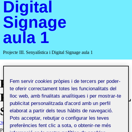
Digital
Signage
aula 1
Projecte III. Senyalística i Digital Signage aula 1
PAC3
Fem servir
cookies
pròpies i de tercers per poder-
te oferir correctament totes les funcionalitats del
FORMALITZACIÓ DEL
lloc web, amb finalitats analítiques i per mostrar-te
publicitat personalitzada d'acord amb un perfil
SISTEMA
elaborat a partir dels teus hàbits de navegació.
Pots acceptar, rebutjar o configurar les teves
28 ABRIL, 2021
GLORIA ADRIAN BACHEVA
VISIBILITAT:
preferències fent clic a sota, o obtenir-ne més
PÚBLIC