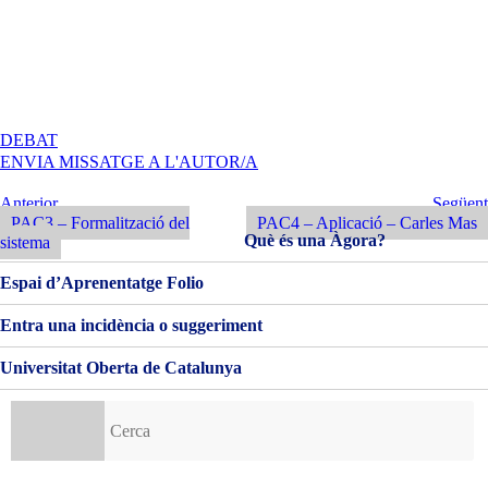
A
DEBAT
PAC3
ENVIA MISSATGE A L'AUTOR/A
FORMALITZACIÓ
DEL
Navegació
Entrada
Següent
Anterior
Següent
SISTEMA
Anterior
Entrada
PAC3 – Formalització del
PAC4 – Aplicació – Carles Mas
d'entrades
Què és una Àgora?
sistema
Espai d’Aprenentatge Folio
Entra una incidència o suggeriment
Universitat Oberta de Catalunya
Cerca: