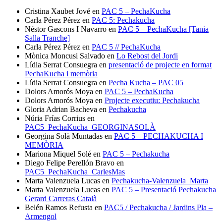
Cristina Xaubet Jové
en
PAC 5 – PechaKucha
Carla Pérez Pérez
en
PAC 5: Pechakucha
Néstor Gascons I Navarro
en
PAC 5 – PechaKucha [Tania
Salla Tranche]
Carla Pérez Pérez
en
PAC 5 // PechaKucha
Mònica Moncusi Salvado
en
Lo Rebost del Jordi
Lídia Serrat Consuegra
en
presentació de projecte en format
PechaKucha i memòria
Lídia Serrat Consuegra
en
Pecha Kucha – PAC 05
Dolors Amorós Moya
en
PAC 5 – PechaKucha
Dolors Amorós Moya
en
Projecte executiu: Pechakucha
Gloria Adrian Bacheva
en
Pechakucha
Núria Frías Corrius
en
PAC5_PechaKucha_GEORGINASOLÀ
Georgina Solà Muntadas
en
PAC 5 – PECHAKUCHA I
MEMÒRIA
Mariona Miquel Solé
en
PAC 5 – Pechakucha
Diego Felipe Perellón Bravo
en
PAC5_PechaKucha_CarlesMas
Marta Valenzuela Lucas
en
Pechakucha-Valenzuela_Marta
Marta Valenzuela Lucas
en
PAC 5 – Presentació Pechakucha
Gerard Carreras Català
Belén Ramos Refusta
en
PAC5 / Pechakucha / Jardins Pla –
Armengol