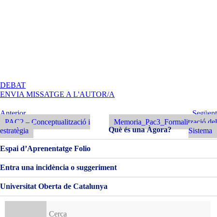
A
DEBAT
PAC2
ENVIA MISSATGE A L'AUTOR/A
CONCEPTUALITZACIÓ
I
Navegació
Entrada
Següent
Anterior
Següent
ESTRATÈGIA
Anterior
Entrada
PAC2 – Conceptualització i
Memoria_Pac3_Formalització del
d'entrades
Què és una Àgora?
estratègia
Sistema
Espai d’Aprenentatge Folio
Entra una incidència o suggeriment
Universitat Oberta de Catalunya
Cerca: