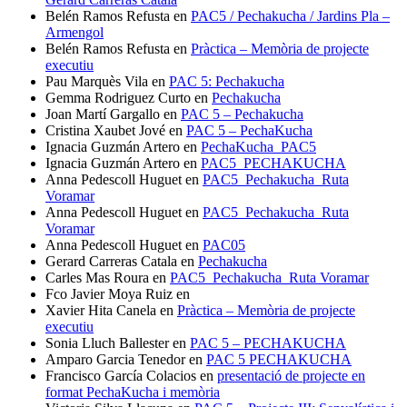
Belén Ramos Refusta
en
PAC5 / Pechakucha / Jardins Pla –
Armengol
Belén Ramos Refusta
en
Pràctica – Memòria de projecte
executiu
Pau Marquès Vila
en
PAC 5: Pechakucha
Gemma Rodriguez Curto
en
Pechakucha
Joan Martí Gargallo
en
PAC 5 – Pechakucha
Cristina Xaubet Jové
en
PAC 5 – PechaKucha
Ignacia Guzmán Artero
en
PechaKucha_PAC5
Ignacia Guzmán Artero
en
PAC5_PECHAKUCHA
Anna Pedescoll Huguet
en
PAC5_Pechakucha_Ruta
Voramar
Anna Pedescoll Huguet
en
PAC5_Pechakucha_Ruta
Voramar
Anna Pedescoll Huguet
en
PAC05
Gerard Carreras Catala
en
Pechakucha
Carles Mas Roura
en
PAC5_Pechakucha_Ruta Voramar
Fco Javier Moya Ruiz
en
Xavier Hita Canela
en
Pràctica – Memòria de projecte
executiu
Sonia Lluch Ballester
en
PAC 5 – PECHAKUCHA
Amparo Garcia Tenedor
en
PAC 5 PECHAKUCHA
Francisco García Colacios
en
presentació de projecte en
format PechaKucha i memòria