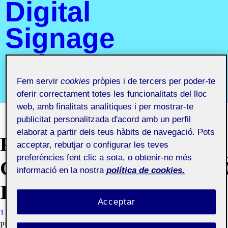
Digital
Signage
aula 1
Fem servir
cookies
pròpies i de tercers per poder-te
Projecte III. Senyalística i Digital Signage aula 1
oferir correctament totes les funcionalitats del lloc
web, amb finalitats analítiques i per mostrar-te
publicitat personalitzada d'acord amb un perfil
elaborat a partir dels teus hàbits de navegació. Pots
PAC2
acceptar, rebutjar o configurar les teves
preferències fent clic a sota, o obtenir-ne més
CONCEPTUALITZACI
informació en la nostra
política de cookies.
I ESTRATÈGIA
Acceptar
1 ABRIL, 2021
GERARD CARRERAS CATALA
VISIBILITAT:
PÚBLIC