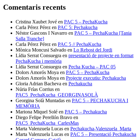
Comentaris recents
Cristina Xaubet Jové
en
PAC 5 – PechaKucha
Carla Pérez Pérez
en
PAC 5: Pechakucha
Néstor Gascons I Navarro
en
PAC 5 – PechaKucha [Tania
Salla Tranche]
Carla Pérez Pérez
en
PAC 5 // PechaKucha
Mònica Moncusi Salvado
en
Lo Rebost del Jordi
Lídia Serrat Consuegra
en
presentació de projecte en format
PechaKucha i memòria
Lídia Serrat Consuegra
en
Pecha Kucha – PAC 05
Dolors Amorós Moya
en
PAC 5 – PechaKucha
Dolors Amorós Moya
en
Projecte executiu: Pechakucha
Gloria Adrian Bacheva
en
Pechakucha
Núria Frías Corrius
en
PAC5_PechaKucha_GEORGINASOLÀ
Georgina Solà Muntadas
en
PAC 5 – PECHAKUCHA I
MEMÒRIA
Mariona Miquel Solé
en
PAC 5 – Pechakucha
Diego Felipe Perellón Bravo
en
PAC5_PechaKucha_CarlesMas
Marta Valenzuela Lucas
en
Pechakucha-Valenzuela_Marta
Marta Valenzuela Lucas
en
PAC 5 – Presentació Pechakucha
Gerard Carreras Català