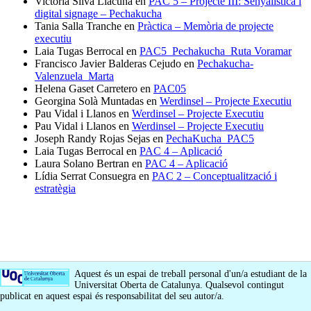
Victoria Silva Llacuna
en
PAC 5 – Projecte III: Senyalística i
digital signage – Pechakucha
Tania Salla Tranche
en
Pràctica – Memòria de projecte
executiu
Laia Tugas Berrocal
en
PAC5_Pechakucha_Ruta Voramar
Francisco Javier Balderas Cejudo
en
Pechakucha-
Valenzuela_Marta
Helena Gaset Carretero
en
PAC05
Georgina Solà Muntadas
en
Werdinsel – Projecte Executiu
Pau Vidal i Llanos
en
Werdinsel – Projecte Executiu
Pau Vidal i Llanos
en
Werdinsel – Projecte Executiu
Joseph Randy Rojas Sejas
en
PechaKucha_PAC5
Laia Tugas Berrocal
en
PAC 4 – Aplicació
Laura Solano Bertran
en
PAC 4 – Aplicació
Lídia Serrat Consuegra
en
PAC 2 – Conceptualització i
estratègia
Aquest és un espai de treball personal d'un/a estudiant de la
Universitat Oberta de Catalunya. Qualsevol contingut
publicat en aquest espai és responsabilitat del seu autor/a.