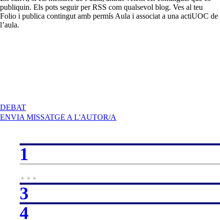
publiquin. Els pots seguir per RSS com qualsevol blog. Ves al teu
Folio i publica contingut amb permís Aula i associat a una actiUOC de
l’aula.
A
DEBAT
BENVINGUTS
ENVIA MISSATGE A L'AUTOR/A
I
BENVINGUDES!
1
…
3
4