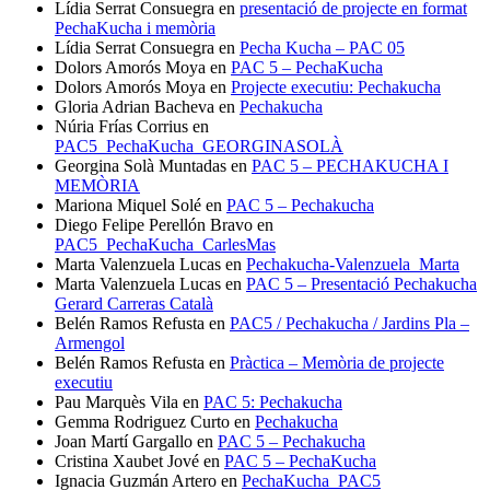
Lídia Serrat Consuegra
en
presentació de projecte en format
PechaKucha i memòria
Lídia Serrat Consuegra
en
Pecha Kucha – PAC 05
Dolors Amorós Moya
en
PAC 5 – PechaKucha
Dolors Amorós Moya
en
Projecte executiu: Pechakucha
Gloria Adrian Bacheva
en
Pechakucha
Núria Frías Corrius
en
PAC5_PechaKucha_GEORGINASOLÀ
Georgina Solà Muntadas
en
PAC 5 – PECHAKUCHA I
MEMÒRIA
Mariona Miquel Solé
en
PAC 5 – Pechakucha
Diego Felipe Perellón Bravo
en
PAC5_PechaKucha_CarlesMas
Marta Valenzuela Lucas
en
Pechakucha-Valenzuela_Marta
Marta Valenzuela Lucas
en
PAC 5 – Presentació Pechakucha
Gerard Carreras Català
Belén Ramos Refusta
en
PAC5 / Pechakucha / Jardins Pla –
Armengol
Belén Ramos Refusta
en
Pràctica – Memòria de projecte
executiu
Pau Marquès Vila
en
PAC 5: Pechakucha
Gemma Rodriguez Curto
en
Pechakucha
Joan Martí Gargallo
en
PAC 5 – Pechakucha
Cristina Xaubet Jové
en
PAC 5 – PechaKucha
Ignacia Guzmán Artero
en
PechaKucha_PAC5