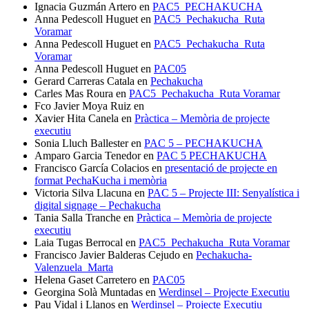
Ignacia Guzmán Artero
en
PAC5_PECHAKUCHA
Anna Pedescoll Huguet
en
PAC5_Pechakucha_Ruta
Voramar
Anna Pedescoll Huguet
en
PAC5_Pechakucha_Ruta
Voramar
Anna Pedescoll Huguet
en
PAC05
Gerard Carreras Catala
en
Pechakucha
Carles Mas Roura
en
PAC5_Pechakucha_Ruta Voramar
Fco Javier Moya Ruiz
en
Xavier Hita Canela
en
Pràctica – Memòria de projecte
executiu
Sonia Lluch Ballester
en
PAC 5 – PECHAKUCHA
Amparo Garcia Tenedor
en
PAC 5 PECHAKUCHA
Francisco García Colacios
en
presentació de projecte en
format PechaKucha i memòria
Victoria Silva Llacuna
en
PAC 5 – Projecte III: Senyalística i
digital signage – Pechakucha
Tania Salla Tranche
en
Pràctica – Memòria de projecte
executiu
Laia Tugas Berrocal
en
PAC5_Pechakucha_Ruta Voramar
Francisco Javier Balderas Cejudo
en
Pechakucha-
Valenzuela_Marta
Helena Gaset Carretero
en
PAC05
Georgina Solà Muntadas
en
Werdinsel – Projecte Executiu
Pau Vidal i Llanos
en
Werdinsel – Projecte Executiu