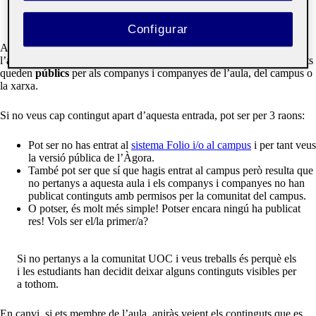
d’estudiants d’una Aula de la Universitat Oberta de
Catalunya.
Configurar
Aquí els companys i companyes podràn
compartir
les activitats de
l’aula entre si,
comentar
,
presentar
al RAC i decidir quins continguts
queden
públics
per als companys i companyes de l’aula, del campus o
la xarxa.
Si no veus cap contingut apart d’aquesta entrada, pot ser per 3 raons:
Pot ser no has entrat al
sistema Folio i/o al campus
i per tant veus
la versió pública de l’Àgora.
També pot ser que sí que hagis entrat al campus però resulta que
no pertanys a aquesta aula i els companys i companyes no han
publicat continguts amb permisos per la comunitat del campus.
O potser, és molt més simple! Potser encara ningú ha publicat
res! Vols ser el/la primer/a?
Si no pertanys a la comunitat UOC i veus treballs és perquè els
i les estudiants han decidit deixar alguns continguts visibles per
a tothom.
En canvi, si ets membre de l’aula, aniràs veient els continguts que es