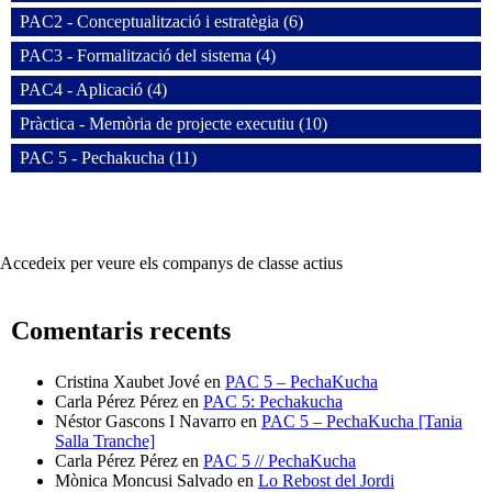
PAC2 - Conceptualització i estratègia (6)
PAC3 - Formalització del sistema (4)
PAC4 - Aplicació (4)
Pràctica - Memòria de projecte executiu (10)
PAC 5 - Pechakucha (11)
Accedeix per veure els companys de classe actius
Comentaris recents
Cristina Xaubet Jové
en
PAC 5 – PechaKucha
Carla Pérez Pérez
en
PAC 5: Pechakucha
Néstor Gascons I Navarro
en
PAC 5 – PechaKucha [Tania
Salla Tranche]
Carla Pérez Pérez
en
PAC 5 // PechaKucha
Mònica Moncusi Salvado
en
Lo Rebost del Jordi