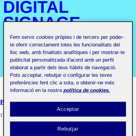
DIGITAL
SIGNAGE
AULA
Fem servir
cookies
pròpies i de tercers per poder-
te oferir correctament totes les funcionalitats del
1
lloc web, amb finalitats analítiques i per mostrar-te
publicitat personalitzada d'acord amb un perfil
elaborat a partir dels teus hàbits de navegació.
Projecte III. Senyalística i Digital Signage aula 1
Pots acceptar, rebutjar o configurar les teves
preferències fent clic a sota, o obtenir-ne més
informació en la nostra
política de cookies.
Benvinguts i benvingudes!
Acceptar
17 SETEMBRE, 2019
QUELIC BERGA CARRERAS
Rebutjar
Una Àgora reuneix els treballs públics i privats d’un grup